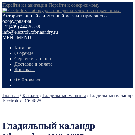
Перейти к навигации
Перейти к содержимому
Авторизованный фирменный магазин прачечного
оборудования
+7 (499) 444-52-38
info@electroluxforlaundry.ru
MENU
MENU
Каталог
О бренде
Сервис и запчасти
Доставка и оплата
Контакты
0
€
0 товаров
Главная
/
Каталог
/
Гладильные машины
/
Гладильный каландр
Electrolux IC6 4825
Гладильный каландр